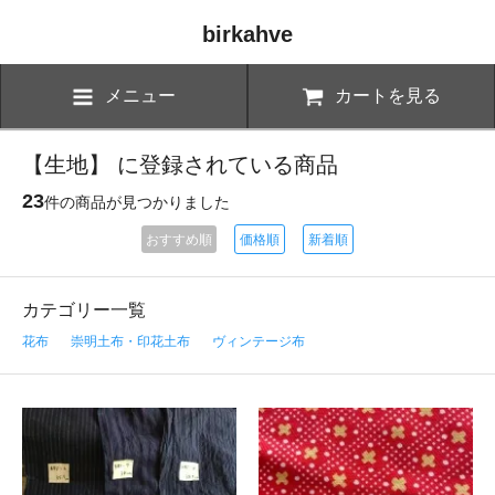
birkahve
メニュー
カートを見る
【生地】 に登録されている商品
23
件の商品が見つかりました
おすすめ順
価格順
新着順
カテゴリー一覧
花布
崇明土布・印花土布
ヴィンテージ布