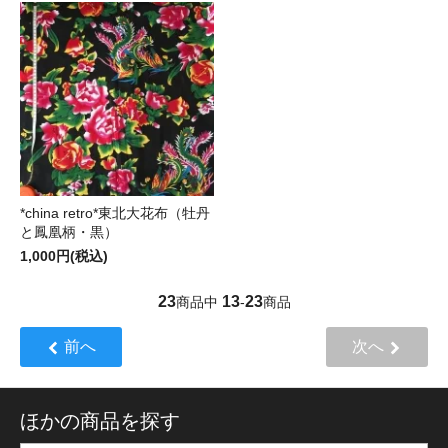
*china retro*東北大花布（牡丹
と鳳凰柄・黒）
1,000円(税込)
23
13
23
商品中
-
商品
前へ
次へ
ほかの商品を探す