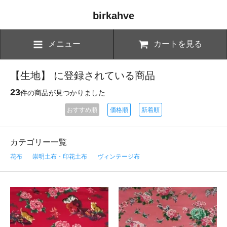
birkahve
メニュー
カートを見る
【生地】 に登録されている商品
23
件の商品が見つかりました
おすすめ順
価格順
新着順
カテゴリー一覧
花布
崇明土布・印花土布
ヴィンテージ布