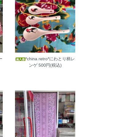
ー
*china retro*にわとり柄レ
）
ンゲ
500円(税込)