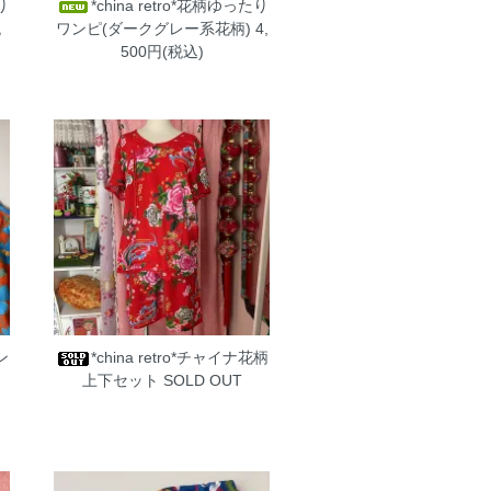
り
*china retro*花柄ゆったり
税
ワンピ(ダークグレー系花柄)
4,
500円(税込)
ン
*china retro*チャイナ花柄
円
上下セット
SOLD OUT