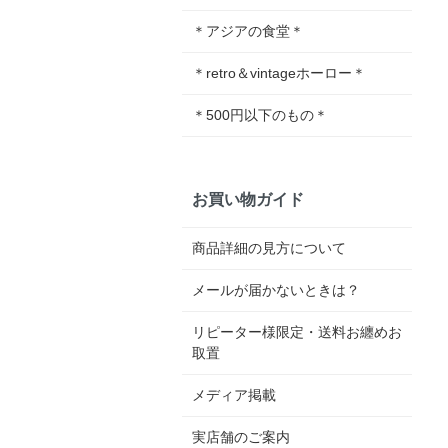
＊アジアの食堂＊
＊retro＆vintageホーロー＊
＊500円以下のもの＊
お買い物ガイド
商品詳細の見方について
メールが届かないときは？
リピーター様限定・送料お纏めお
取置
メディア掲載
実店舗のご案内