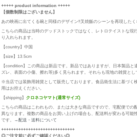
+++++ product information +++++
【個数制限はございません】
あの映画に出てくる碗と同様のデザイン‼叉焼飯のシーンを再現したく
こちらの商品は当時のデッドストックではなく、レトロテイストな現
り入れられます。
【country】中国
【size】13.5cm
【condition】この商品は新品です。新品ではありますが、日本製品
ズレ、表面の小傷、擦れ等)多く見られます。それらも現地の雑貨とし
※当店では装飾用雑貨として販売しております。食品衛生法に基づく
用はお控えください。
【shipping】
クロネコヤマト(通常サイズ)
こちらの商品はこわれもの、または大きな商品ですので、宅配便での
異なります。複数の商品をお買い上げの場合も、配送料が変わる可能
です。
→配送・送料について
++++++++++++++++++++++++++++++
◎ご注文前に必ずご確認ください◎