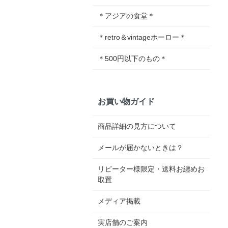
＊アジアの食堂＊
＊retro＆vintageホーロー＊
＊500円以下のもの＊
お買い物ガイド
商品詳細の見方について
メールが届かないときは？
リピーター様限定・送料お纏めお
取置
メディア掲載
実店舗のご案内