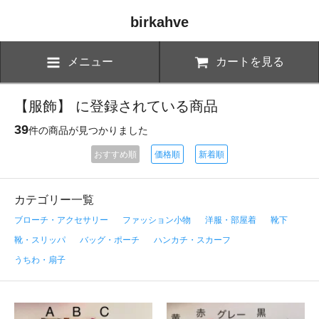
birkahve
メニュー
カートを見る
【服飾】 に登録されている商品
39
件の商品が見つかりました
おすすめ順
価格順
新着順
カテゴリー一覧
ブローチ・アクセサリー
ファッション小物
洋服・部屋着
靴下
靴・スリッパ
バッグ・ポーチ
ハンカチ・スカーフ
うちわ・扇子