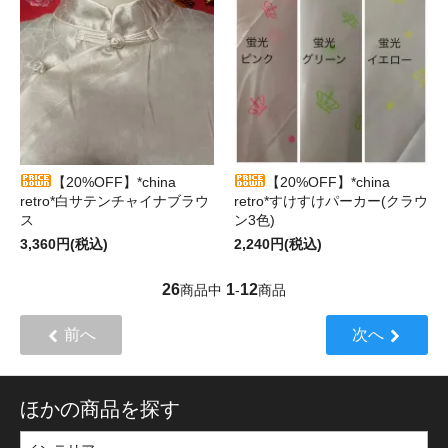
【20%OFF】*china
【20%OFF】*china
retro*白サテンチャイナブラウ
retro*すけすけパーカー(クラウ
ス
ン3色)
3,360円(税込)
2,240円(税込)
26
1
12
商品中
-
商品
前へ
次へ
ほかの商品を探す