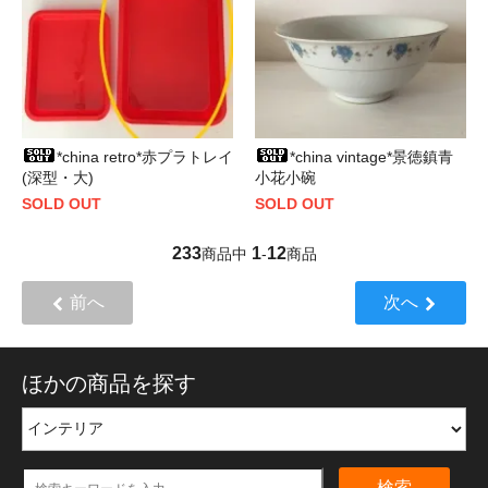
*china retro*赤プラトレイ
*china vintage*景徳鎮青
(深型・大)
小花小碗
SOLD OUT
SOLD OUT
233
1
12
商品中
-
商品
前へ
次へ
ほかの商品を探す
検索