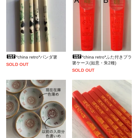
*china retro*パンダ箸
*china retro*ふた付きプラ
箸ケース(如意・朱2種)
SOLD OUT
SOLD OUT