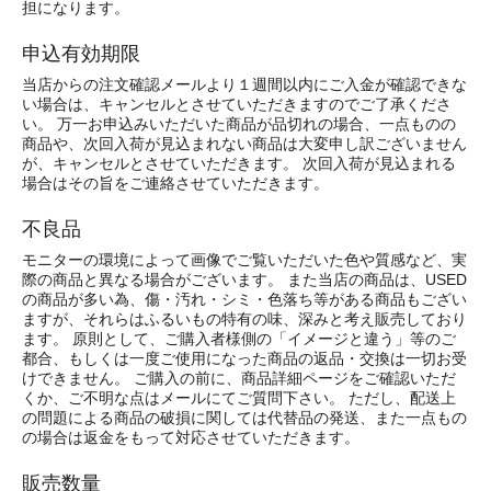
担になります。
申込有効期限
当店からの注文確認メールより１週間以内にご入金が確認できな
い場合は、キャンセルとさせていただきますのでご了承くださ
い。 万一お申込みいただいた商品が品切れの場合、一点ものの
商品や、次回入荷が見込まれない商品は大変申し訳ございません
が、キャンセルとさせていただきます。 次回入荷が見込まれる
場合はその旨をご連絡させていただきます。
不良品
モニターの環境によって画像でご覧いただいた色や質感など、実
際の商品と異なる場合がございます。 また当店の商品は、USED
の商品が多い為、傷・汚れ・シミ・色落ち等がある商品もござい
ますが、それらはふるいもの特有の味、深みと考え販売しており
ます。 原則として、ご購入者様側の「イメージと違う」等のご
都合、もしくは一度ご使用になった商品の返品・交換は一切お受
けできません。 ご購入の前に、商品詳細ページをご確認いただ
くか、ご不明な点はメールにてご質問下さい。 ただし、配送上
の問題による商品の破損に関しては代替品の発送、また一点もの
の場合は返金をもって対応させていただきます。
販売数量