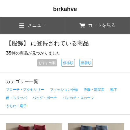
birkahve
メニュー
カートを見る
【服飾】 に登録されている商品
39
件の商品が見つかりました
おすすめ順
価格順
新着順
カテゴリー一覧
ブローチ・アクセサリー
ファッション小物
洋服・部屋着
靴下
靴・スリッパ
バッグ・ポーチ
ハンカチ・スカーフ
うちわ・扇子