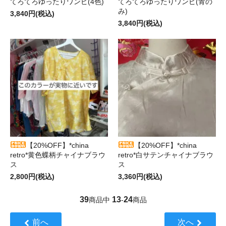
てろてろゆったりワンピ(4色)
てろてろゆったりワンピ(青の
み)
3,840円(税込)
3,840円(税込)
【20%OFF】*china
【20%OFF】*china
retro*黄色蝶柄チャイナブラウ
retro*白サテンチャイナブラウ
ス
ス
2,800円(税込)
3,360円(税込)
39
13
24
商品中
-
商品
前へ
次へ