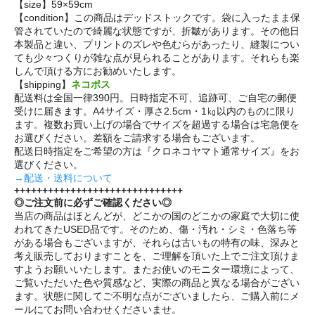
【size】59×59cm
【condition】この商品はデッドストックです。袋に入ったまま保
管されていたので綺麗な状態ですが、折皺があります。その他日
本製品と違い、プリントのズレや色むらがあったり、縫製につい
ても少々つくりが雑な点が見られることがあります。それらも楽
しんで頂ける方にお勧めいたします。
【shipping】
ネコポス
配送料は全国一律390円。日時指定不可、追跡可、ご自宅の郵便
受けに届きます。A4サイズ・厚さ2.5cm・1㎏以内のものに限り
ます。複数お買い上げの場合でサイズを超過する場合は宅急便を
お選びください。差額をご請求する場合もございます。
配送日時指定をご希望の方は『クロネコヤマト通常サイズ』をお
選びください。
→配送・送料について
++++++++++++++++++++++++++++++
◎ご注文前に必ずご確認ください◎
当店の商品はほとんどが、どこかの国のどこかの家庭で大切に使
われてきたUSED品です。そのため、傷・汚れ・シミ・色落ち等
がある場合もございますが、それらは古いもの特有の味、深みと
考え販売しておりますことを、ご理解を頂いた上でご注文頂けま
すようお願いいたします。またお使いのモニター環境によって、
ご覧いただいた色や質感など、実際の商品と異なる場合がござい
ます。状態に関してご不明な点がございましたら、ご購入前にメ
ールにてお問い合わせくださいませ。