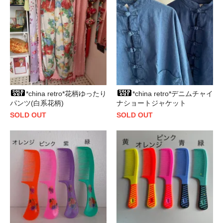
*china retro*花柄ゆったり
*china retro*デニムチャイ
パンツ(白系花柄)
ナショートジャケット
SOLD OUT
SOLD OUT