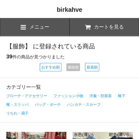
birkahve
メニュー
カートを見る
【服飾】 に登録されている商品
39
件の商品が見つかりました
おすすめ順
価格順
新着順
カテゴリー一覧
ブローチ・アクセサリー
ファッション小物
洋服・部屋着
靴下
靴・スリッパ
バッグ・ポーチ
ハンカチ・スカーフ
うちわ・扇子