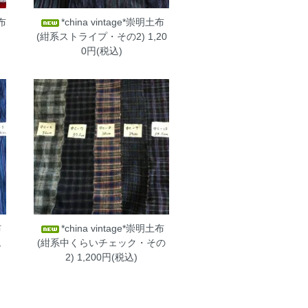
ト布
*china vintage*崇明土布
(紺系ストライプ・その2)
1,20
0円(税込)
布
*china vintage*崇明土布
税
(紺系中くらいチェック・その
2)
1,200円(税込)