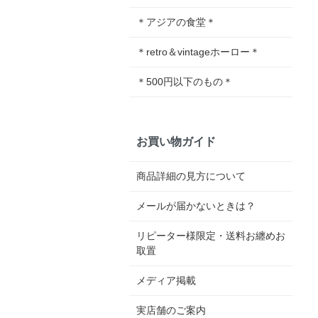
＊アジアの食堂＊
＊retro＆vintageホーロー＊
＊500円以下のもの＊
お買い物ガイド
商品詳細の見方について
メールが届かないときは？
リピーター様限定・送料お纏めお
取置
メディア掲載
実店舗のご案内