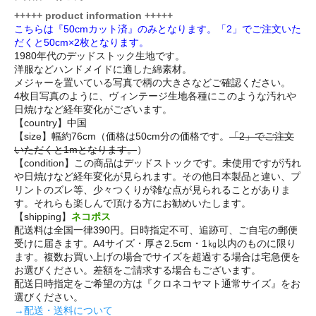
+++++ product information +++++
こちらは『50cmカット済』のみとなります。「2」でご注文いた
だくと50cm×2枚となります。
1980年代のデッドストック生地です。
洋服などハンドメイドに適した綿素材。
メジャーを置いている写真で柄の大きさなどご確認ください。
4枚目写真のように、ヴィンテージ生地各種にこのような汚れや
日焼けなど経年変化がございます。
【country】中国
【size】幅約76cm（価格は50cm分の価格です。
「2」でご注文
いただくと1mとなります。
）
【condition】この商品はデッドストックです。未使用ですが汚れ
や日焼けなど経年変化が見られます。その他日本製品と違い、プ
リントのズレ等、少々つくりが雑な点が見られることがありま
す。それらも楽しんで頂ける方にお勧めいたします。
【shipping】
ネコポス
配送料は全国一律390円。日時指定不可、追跡可、ご自宅の郵便
受けに届きます。A4サイズ・厚さ2.5cm・1㎏以内のものに限り
ます。複数お買い上げの場合でサイズを超過する場合は宅急便を
お選びください。差額をご請求する場合もございます。
配送日時指定をご希望の方は『クロネコヤマト通常サイズ』をお
選びください。
→配送・送料について