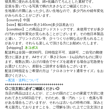
寝具用に使われる生地、綿×化繊のてろんとした素材です。
定規を置いている写真で柄の大きさなどご確認ください。
生地屋の片隅にあった少し古い生地なので、多少汚れや経年変化
がみられることがございます。
【country】中国
【size】幅140cm×長さ140cm(多少誤差あり)
【condition】この商品はデッドストックです。未使用ですが多少
の汚れや経年変化が見られることがございます。その他日本製品
と違い、プリントのズレ等、少々つくりが雑な点が見られること
があります。それらも楽しんで頂ける方にお勧めいたします。
【shipping】
ネコポス
配送料は全国一律390円。日時指定不可、追跡可、ご自宅の郵便
受けに届きます。A4サイズ・厚さ2.5cm・1㎏以内のものに限り
ます。複数お買い上げの場合でサイズを超過する場合は宅急便を
お選びください。差額をご請求する場合もございます。
配送日時指定をご希望の方は『クロネコヤマト通常サイズ』をお
選びください。
→配送・送料について
++++++++++++++++++++++++++++++
◎ご注文前に必ずご確認ください◎
当店の商品はほとんどが、どこかの国のどこかの家庭で大切に使
われてきたUSED品です。そのため、傷・汚れ・シミ・色落ち等
がある場合もございますが、それらは古いもの特有の味、深みと
考え販売しておりますことを、ご理解を頂いた上でご注文頂けま