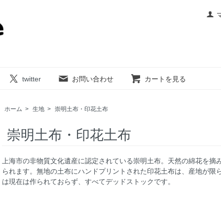
twitter
お問い合わせ
カートを見る
ホーム
>
生地
>
崇明土布・印花土布
崇明土布・印花土布
上海市の非物質文化遺産に認定されている崇明土布。天然の綿花を摘
られます。無地の土布にハンドプリントされた印花土布は、産地が限
は現在は作られておらず、すべてデッドストックです。