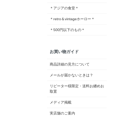
＊アジアの食堂＊
＊retro＆vintageホーロー＊
＊500円以下のもの＊
お買い物ガイド
商品詳細の見方について
メールが届かないときは？
リピーター様限定・送料お纏めお
取置
メディア掲載
実店舗のご案内