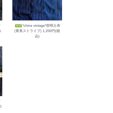
布
*china vintage*崇明土布
の
(青系ストライプ)
1,200円(税
込)
布
0