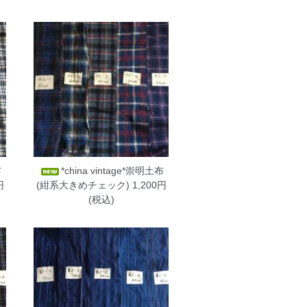
布
*china vintage*崇明土布
円
(紺系大きめチェック)
1,200円
(税込)