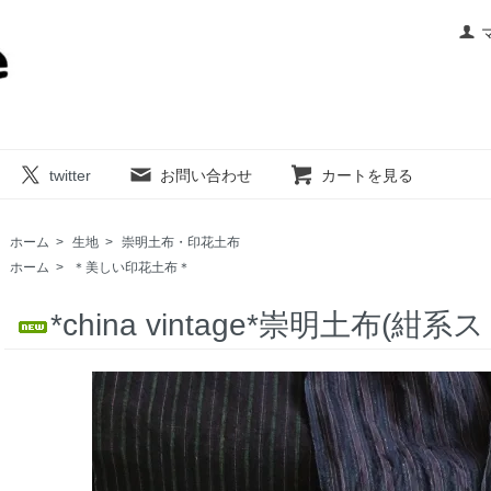
twitter
お問い合わせ
カートを見る
ホーム
>
生地
>
崇明土布・印花土布
ホーム
>
＊美しい印花土布＊
*china vintage*崇明土布(