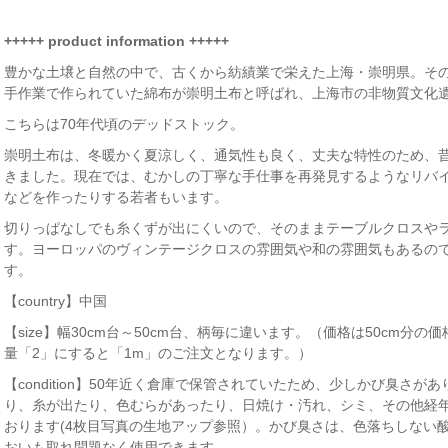
+++++ product information +++++
豊かな土壌と自然の中で、古くから紡績業で栄えた上海・崇明県。そ
手作業で作られていた綿布が崇明土布と呼ばれ、上海市の非物質文化
こちらは70年代頃のデッドストック。
崇明土布は、冬暖かく夏涼しく、通気性も良く、丈夫な特性のため、
きました。現在では、むかしの丁寧な手仕事を再発見するようなリバ
などを作ったりする若者もいます。
切りっぱなしでも糸くずが出にくいので、そのままテーブルクロスや
す。ヨーロッパのヴィンテージクロスの雰囲気や和の雰囲気もあるの
す。
【country】中国
【size】幅30cm台～50cm台、柄毎に違います。（価格は50cm分
量「2」にすると「1m」のご注文となります。）
【condition】50年近く倉庫で保管されていたため、少しかび臭さ
り、糸が出たり、色むらがあったり、日焼け・汚れ、シミ、その他経
おります(4枚目写真の生地アップ参照）。かび臭さは、色落ちしない
おいも取れ問題なく使用できます。