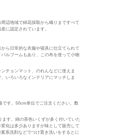
の周辺地域で綿花採取から織りまですべて
遺産に認定されています。
昔から日常的な衣服や寝具に仕立てられて
イバルブームもあり、この布を使って小物
ランチョンマット、のれんなどに使えま
で、いろいろなインテリアにマッチしま
の価格です。50cm単位でご注文ください。数
があります。綿の茶色いくずが多く付いていた
年変化は多少ありますが味として販売して
酸素系洗剤などでつけ置き洗いをするとに