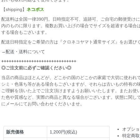
【shipping】
ネコポス
配送料は全国一律390円。日時指定不可、追跡可、ご自宅の郵便受けに届
内のものに限ります。複数お買い上げの場合でサイズを超過する場合
する場合もございます。
配送日時指定をご希望の方は『クロネコヤマト通常サイズ』をお選び
→配送・送料について
++++++++++++++++++++++++++++++
◎ご注文前に必ずご確認ください◎
当店の商品はほとんどが、どこかの国のどこかの家庭で大切に使われて
シミ・色落ち等がある場合もございますが、それらは古いもの特有の
ご理解を頂いた上でご注文頂けますようお願いいたします。またお使
た色や質感など、実際の商品と異なる場合がございます。状態に関し
にメールにてお問い合わせくださいませ。
オプショ
販売価格
1,200円(税込)
特定商取