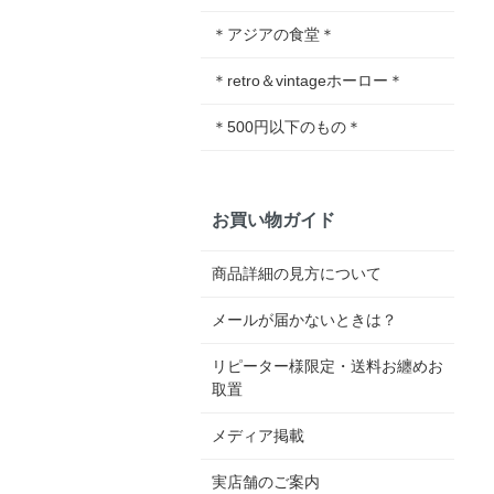
＊アジアの食堂＊
＊retro＆vintageホーロー＊
＊500円以下のもの＊
お買い物ガイド
商品詳細の見方について
メールが届かないときは？
リピーター様限定・送料お纏めお
取置
メディア掲載
実店舗のご案内