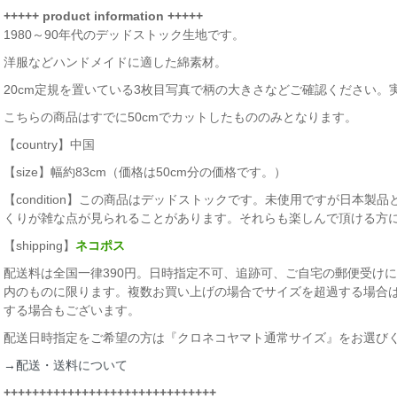
+++++ product information +++++
1980～90年代のデッドストック生地です。
洋服などハンドメイドに適した綿素材。
20cm定規を置いている3枚目写真で柄の大きさなどご確認ください。
こちらの商品はすでに50cmでカットしたもののみとなります。
【country】中国
【size】幅約83cm（価格は50cm分の価格です。）
【condition】この商品はデッドストックです。未使用ですが日本
くりが雑な点が見られることがあります。それらも楽しんで頂ける方
【shipping】
ネコポス
配送料は全国一律390円。日時指定不可、追跡可、ご自宅の郵便受けに届
内のものに限ります。複数お買い上げの場合でサイズを超過する場合
する場合もございます。
配送日時指定をご希望の方は『クロネコヤマト通常サイズ』をお選び
→配送・送料について
++++++++++++++++++++++++++++++