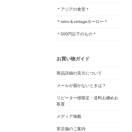
＊アジアの食堂＊
＊retro＆vintageホーロー＊
＊500円以下のもの＊
お買い物ガイド
商品詳細の見方について
メールが届かないときは？
リピーター様限定・送料お纏めお
取置
メディア掲載
実店舗のご案内