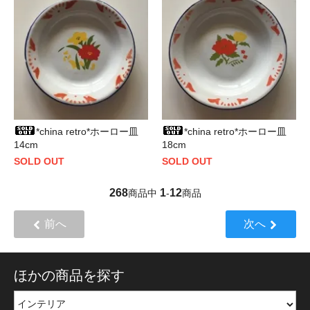
*china retro*ホーロー皿
*china retro*ホーロー皿
14cm
18cm
SOLD OUT
SOLD OUT
268
1
12
商品中
-
商品
前へ
次へ
ほかの商品を探す