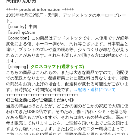
+++++ product information +++++
1993年牡丹江?瓷厂・天?牌、デッドストックのホーロープレー
ト。
【country】中国
【size】φ19cm
【condition】この商品はデッドストックです。未使用ですが経年
変化による傷、ホーロー剥がれ、汚れ等ございます。日本製品と
違い、プリントのズレや蓋の緩み等、少々つくりが雑な点が見ら
れることがあります。それらも楽しんで頂ける方にお勧めいたし
ます。
【shipping】
クロネコヤマト(通常サイズ)
こちらの商品はこわれもの、または大きな商品ですので、宅配便
での配送となります。都道府県ごとに配送料は異なります。複数
の商品をお買い上げの場合も、配送料が変わる可能性がございま
す。日時指定・時間指定可能です。
→配送・送料について
++++++++++++++++++++++++++++++
◎ご注文前に必ずご確認ください◎
当店の商品はほとんどが、どこかの国のどこかの家庭で大切に使
われてきたUSED品です。そのため、傷・汚れ・シミ・色落ち等
がある場合もございますが、それらは古いもの特有の味、深みと
考え販売しておりますことを、ご理解を頂いた上でご注文頂けま
すようお願いいたします。またお使いのモニター環境によって、
ご覧いただいた色や質感など、実際の商品と異なる場合がござい