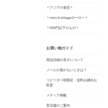
＊アジアの食堂＊
＊retro＆vintageホーロー＊
＊500円以下のもの＊
お買い物ガイド
商品詳細の見方について
メールが届かないときは？
リピーター様限定・送料お纏めお
取置
メディア掲載
実店舗のご案内