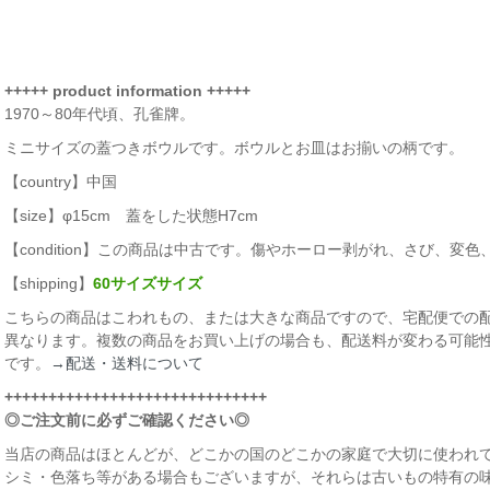
+++++ product information +++++
1970～80年代頃、孔雀牌。
ミニサイズの蓋つきボウルです。ボウルとお皿はお揃いの柄です。
【country】中国
【size】φ15cm 蓋をした状態H7cm
【condition】この商品は中古です。傷やホーロー剥がれ、さび、変
【shipping】
60サイズサイズ
こちらの商品はこわれもの、または大きな商品ですので、宅配便での
異なります。複数の商品をお買い上げの場合も、配送料が変わる可能
です。
→配送・送料について
++++++++++++++++++++++++++++++
◎ご注文前に必ずご確認ください◎
当店の商品はほとんどが、どこかの国のどこかの家庭で大切に使われて
シミ・色落ち等がある場合もございますが、それらは古いもの特有の