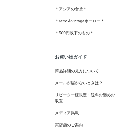
＊アジアの食堂＊
＊retro＆vintageホーロー＊
＊500円以下のもの＊
お買い物ガイド
商品詳細の見方について
メールが届かないときは？
リピーター様限定・送料お纏めお
取置
メディア掲載
実店舗のご案内