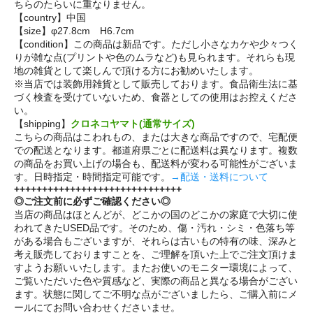
ちらのたらいに重なりません。
【country】中国
【size】φ27.8cm H6.7cm
【condition】この商品は新品です。ただし小さなカケや少々つく
りが雑な点(プリントや色のムラなど)も見られます。それらも現
地の雑貨として楽しんで頂ける方にお勧めいたします。
※当店では装飾用雑貨として販売しております。食品衛生法に基
づく検査を受けていないため、食器としての使用はお控えくださ
い。
【shipping】
クロネコヤマト(通常サイズ)
こちらの商品はこわれもの、または大きな商品ですので、宅配便
での配送となります。都道府県ごとに配送料は異なります。複数
の商品をお買い上げの場合も、配送料が変わる可能性がございま
す。日時指定・時間指定可能です。
→配送・送料について
++++++++++++++++++++++++++++++
◎ご注文前に必ずご確認ください◎
当店の商品はほとんどが、どこかの国のどこかの家庭で大切に使
われてきたUSED品です。そのため、傷・汚れ・シミ・色落ち等
がある場合もございますが、それらは古いもの特有の味、深みと
考え販売しておりますことを、ご理解を頂いた上でご注文頂けま
すようお願いいたします。またお使いのモニター環境によって、
ご覧いただいた色や質感など、実際の商品と異なる場合がござい
ます。状態に関してご不明な点がございましたら、ご購入前にメ
ールにてお問い合わせくださいませ。