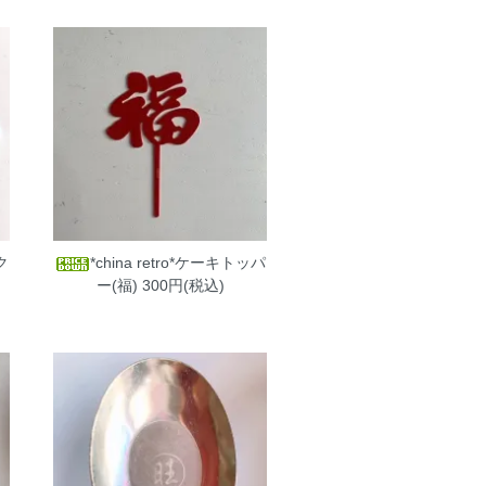
ク
*china retro*ケーキトッパ
ー(福)
300円(税込)