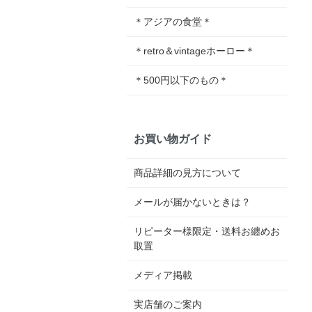
＊アジアの食堂＊
＊retro＆vintageホーロー＊
＊500円以下のもの＊
お買い物ガイド
商品詳細の見方について
メールが届かないときは？
リピーター様限定・送料お纏めお
取置
メディア掲載
実店舗のご案内