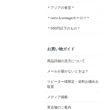
＊アジアの食堂＊
＊retro＆vintageホーロー＊
＊500円以下のもの＊
お買い物ガイド
商品詳細の見方について
メールが届かないときは？
リピーター様限定・送料お纏めお
取置
メディア掲載
実店舗のご案内