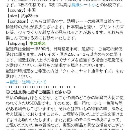
ます。1枚の価格です。3枚目写真は
剪紙シート小
との比較です。
【country】中国
【size】約φ28cm
【condition】こちらは新品です。透明シートの端処理は雑です。
輸送時の折れが多少ございます。日本製品と違い、プリントのズ
レ等、少々つくりが雑な点が見られることがあります。それらも
楽しんで頂ける方にお勧めいたします。
【shipping】
ネコポス
配送料は全国一律390円。日時指定不可、追跡可、ご自宅の郵便
受けに届きます。A4サイズ・厚さ2.5cm・1㎏以内のものに限り
ます。複数お買い上げの場合でサイズを超過する場合は宅急便を
お選びください。差額をご請求する場合もございます。
配送日時指定をご希望の方は『クロネコヤマト通常サイズ』をお
選びください。
→配送・送料について
++++++++++++++++++++++++++++++
◎ご注文前に必ずご確認ください◎
当店の商品はほとんどが、どこかの国のどこかの家庭で大切に使
われてきたUSED品です。そのため、傷・汚れ・シミ・色落ち等
がある場合もございますが、それらは古いもの特有の味、深みと
考え販売しておりますことを、ご理解を頂いた上でご注文頂けま
すようお願いいたします。またお使いのモニター環境によって、
ご覧いただいた色や質感など、実際の商品と異なる場合がござい