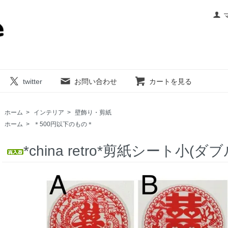
twitter
お問い合わせ
カートを見る
ホーム
>
インテリア
>
壁飾り・剪紙
ホーム
>
＊500円以下のもの＊
*china retro*剪紙シート小(