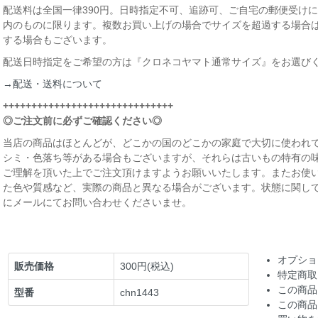
配送料は全国一律390円。日時指定不可、追跡可、ご自宅の郵便受けに届
内のものに限ります。複数お買い上げの場合でサイズを超過する場合
する場合もございます。
配送日時指定をご希望の方は『クロネコヤマト通常サイズ』をお選び
→配送・送料について
++++++++++++++++++++++++++++++
◎ご注文前に必ずご確認ください◎
当店の商品はほとんどが、どこかの国のどこかの家庭で大切に使われて
シミ・色落ち等がある場合もございますが、それらは古いもの特有の
ご理解を頂いた上でご注文頂けますようお願いいたします。またお使
た色や質感など、実際の商品と異なる場合がございます。状態に関し
にメールにてお問い合わせくださいませ。
オプショ
販売価格
300円(税込)
特定商取
この商品
型番
chn1443
この商品