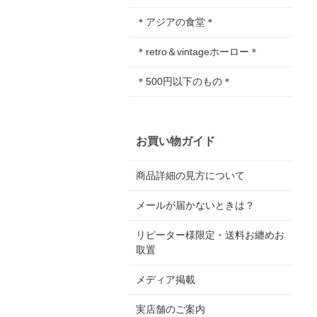
＊アジアの食堂＊
＊retro＆vintageホーロー＊
＊500円以下のもの＊
お買い物ガイド
商品詳細の見方について
メールが届かないときは？
リピーター様限定・送料お纏めお
取置
メディア掲載
実店舗のご案内