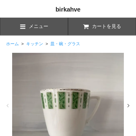
birkahve
メニュー
カートを見る
ホーム
>
キッチン
>
皿・碗・グラス