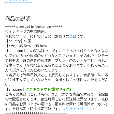
商品の説明
+++++ product information +++++
ヴィンテージの中国制造。
写真でソーサーにしているのは別売りの
豆皿
です。
【country】中国
【size】φ5.5cm H5.8cm
【condition】この商品は中古です。目立った欠けやヒビなどはな
いですが汚れや銀線のかすれなどございます。その他ヴィンテー
ジ特有の、縁の厚みの個体差、プリントのズレ・かすれ・汚れ、
等少々つくりが雑な点が見られることがあります。それらも楽し
んで頂ける方にお勧めいたします。
※当店では装飾用雑貨として販売しております。食品衛生法に基
づく検査を受けていないため、食器としての使用はお控えくださ
い。
【shipping】
クロネコヤマト(通常サイズ)
こちらの商品はこわれもの、または大きな商品ですので、宅配便
での配送となります。都道府県ごとに配送料は異なります。複数
の商品をお買い上げの場合も、配送料が変わる可能性がございま
す。日時指定・時間指定可能です。
→配送・送料について
++++++++++++++++++++++++++++++