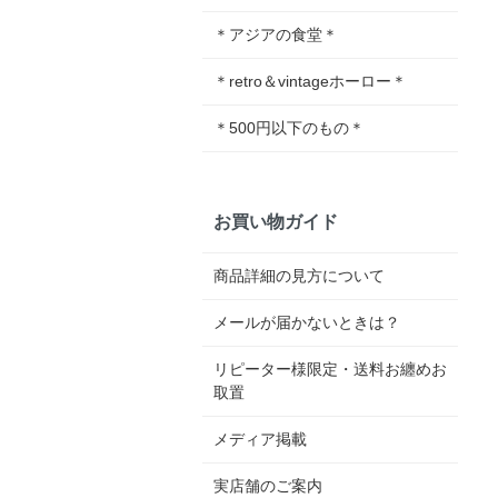
＊アジアの食堂＊
＊retro＆vintageホーロー＊
＊500円以下のもの＊
お買い物ガイド
商品詳細の見方について
メールが届かないときは？
リピーター様限定・送料お纏めお
取置
メディア掲載
実店舗のご案内