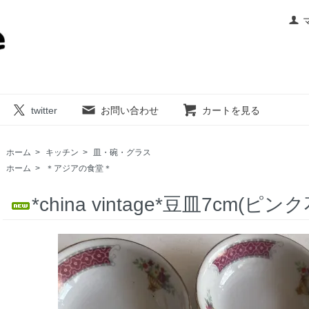
twitter
お問い合わせ
カートを見る
ホーム
>
キッチン
>
皿・碗・グラス
ホーム
>
＊アジアの食堂＊
*china vintage*豆皿7cm(ピンク