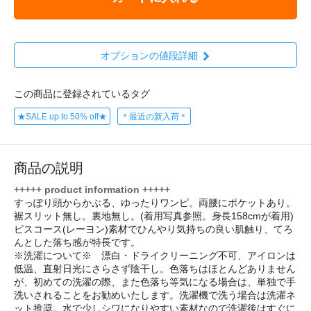
オプションの値段詳細
この商品に登録されているタグ
★SALE up to 50% off★
＊最近の新入荷＊
商品の説明
+++++ product information +++++
すっぽり頭からかぶる、ゆったりワンピ。両腰にポケットあり。
裾スリット無し。裏地無し。(着用写真参照。身長158cmが着用)
ビスコース(レーヨン)素材でひんやり気持ちの良い肌触り、てろ
んとした落ち感が特長です。
※洗濯について※ 漂白・ドライクリーニング不可、アイロンは
低温、直射日光にさらさず陰干し。色落ちはほとんどありません
が、初めての洗濯の際、また色落ち等気になる場合は、単独で手
洗いされることをお勧めいたします。洗濯機で洗う場合は洗濯ネ
ット推奨。水で少しシワになりやすい素材なので洗濯後はすぐに