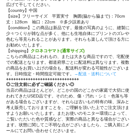
広げて干してください。
【country】中国
【size】フリーサイズ 平置実寸 胸囲(脇から脇まで)：70cm
丈：128cm 袖口：22cm ※多少誤差あり
【condition】この商品は新品です。最後の写真のように、縫製に
少々つくりが雑な点が多く、他にも生地自体にプリントのズレや
色むら等見られることがあります。それらも楽しんで頂ける方に
お勧めいたします。
【shipping】
クロネコヤマト(通常サイズ)
こちらの商品はこわれもの、または大きな商品ですので、宅配便
での配送となります。都道府県ごとに配送料は異なります。複数
の商品をお買い上げの場合も、配送料が変わる可能性がございま
す。日時指定・時間指定可能です。
→配送・送料について
++++++++++++++++++++++++++++++
◎ご注文前に必ずご確認ください◎
当店の商品はほとんどが、どこかの国のどこかの家庭で大切に使
われてきたUSED品です。そのため、傷・汚れ・シミ・色落ち等
がある場合もございますが、それらは古いもの特有の味、深みと
考え販売しておりますことを、ご理解を頂いた上でご注文頂けま
すようお願いいたします。またお使いのモニター環境によって、
ご覧いただいた色や質感など、実際の商品と異なる場合がござい
ます。状態に関してご不明な点がございましたら、ご購入前にメ
ールにてお問い合わせくださいませ。