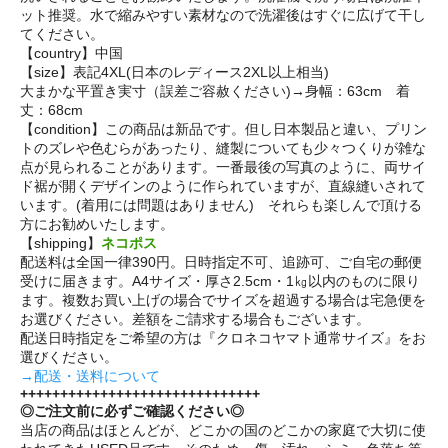
ット推奨。水で縮みやすい素材なので洗濯後はすぐに広げて干し
てください。
【country】中国
【size】表記4XL(日本のレディース2XL以上相当)
大まかな平置き実寸（誤差ご容赦ください)→身幅：63cm 着
丈：68cm
【condition】この商品は新品です。但し日本製品と違い、プリン
トのズレや色むらがあったり、縫製についても少々つくりが雑な
点が見られることがあります。一番最後の写真のように、両サイ
ド裾が開くデザインのように作られていますが、直線縫いされて
います。(着用には問題はありません) それらも楽しんで頂ける
方にお勧めいたします。
【shipping】
ネコポス
配送料は全国一律390円。日時指定不可、追跡可、ご自宅の郵便
受けに届きます。A4サイズ・厚さ2.5cm・1㎏以内のものに限り
ます。複数お買い上げの場合でサイズを超過する場合は宅急便を
お選びください。差額をご請求する場合もございます。
配送日時指定をご希望の方は『クロネコヤマト通常サイズ』をお
選びください。
→配送・送料について
++++++++++++++++++++++++++++++
◎ご注文前に必ずご確認ください◎
当店の商品はほとんどが、どこかの国のどこかの家庭で大切に使