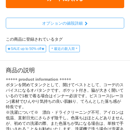
オプションの値段詳細
この商品に登録されているタグ
★SALE up to 50% off★
＊最近の新入荷＊
商品の説明
+++++ product information +++++
ボタンを閉めてタンクとして、開けてベストとして、コーデのス
パイスになるオバタンクです。ポケット付き。脇が大きく開いて
いるので1枚で着る場合はインナー必須です。ビスコース(レーヨ
ン)素材でひんやり気持ちの良い肌触り、てろんとした落ち感が
特長です。
※洗濯について※ 漂白・ドライクリーニング不可、アイロンは
低温、直射日光にさらさず陰干し。色落ちはほとんどありません
が、初めての洗濯の際、また色落ちが気になる場合は、単独で手
洗いされることをお勧めいたします。洗濯機で洗う場合は洗濯ネ