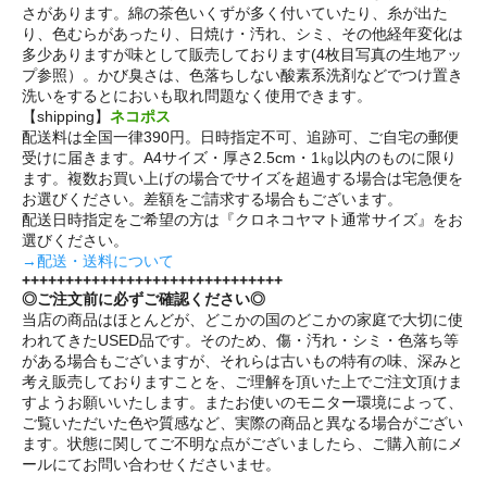
さがあります。綿の茶色いくずが多く付いていたり、糸が出た
り、色むらがあったり、日焼け・汚れ、シミ、その他経年変化は
多少ありますが味として販売しております(4枚目写真の生地アッ
プ参照）。かび臭さは、色落ちしない酸素系洗剤などでつけ置き
洗いをするとにおいも取れ問題なく使用できます。
【shipping】
ネコポス
配送料は全国一律390円。日時指定不可、追跡可、ご自宅の郵便
受けに届きます。A4サイズ・厚さ2.5cm・1㎏以内のものに限り
ます。複数お買い上げの場合でサイズを超過する場合は宅急便を
お選びください。差額をご請求する場合もございます。
配送日時指定をご希望の方は『クロネコヤマト通常サイズ』をお
選びください。
→配送・送料について
++++++++++++++++++++++++++++++
◎ご注文前に必ずご確認ください◎
当店の商品はほとんどが、どこかの国のどこかの家庭で大切に使
われてきたUSED品です。そのため、傷・汚れ・シミ・色落ち等
がある場合もございますが、それらは古いもの特有の味、深みと
考え販売しておりますことを、ご理解を頂いた上でご注文頂けま
すようお願いいたします。またお使いのモニター環境によって、
ご覧いただいた色や質感など、実際の商品と異なる場合がござい
ます。状態に関してご不明な点がございましたら、ご購入前にメ
ールにてお問い合わせくださいませ。