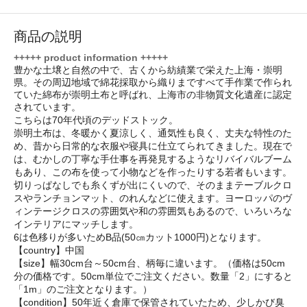
商品の説明
+++++ product information +++++
豊かな土壌と自然の中で、古くから紡績業で栄えた上海・崇明
県。その周辺地域で綿花採取から織りまですべて手作業で作られ
ていた綿布が崇明土布と呼ばれ、上海市の非物質文化遺産に認定
されています。
こちらは70年代頃のデッドストック。
崇明土布は、冬暖かく夏涼しく、通気性も良く、丈夫な特性のた
め、昔から日常的な衣服や寝具に仕立てられてきました。現在で
は、むかしの丁寧な手仕事を再発見するようなリバイバルブーム
もあり、この布を使って小物などを作ったりする若者もいます。
切りっぱなしでも糸くずが出にくいので、そのままテーブルクロ
スやランチョンマット、のれんなどに使えます。ヨーロッパのヴ
ィンテージクロスの雰囲気や和の雰囲気もあるので、いろいろな
インテリアにマッチします。
6は色移りが多いためB品(50㎝カット1000円)となります。
【country】中国
【size】幅30cm台～50cm台、柄毎に違います。（価格は50cm
分の価格です。50cm単位でご注文ください。数量「2」にすると
「1m」のご注文となります。）
【condition】50年近く倉庫で保管されていたため、少しかび臭