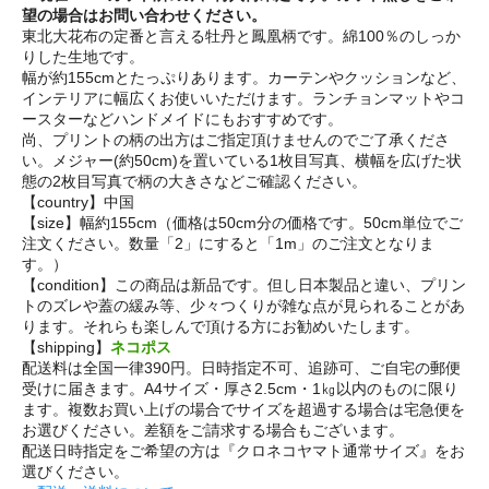
望の場合はお問い合わせください。
東北大花布の定番と言える牡丹と鳳凰柄です。綿100％のしっか
りした生地です。
幅が約155cmとたっぷりあります。カーテンやクッションなど、
インテリアに幅広くお使いいただけます。ランチョンマットやコ
ースターなどハンドメイドにもおすすめです。
尚、プリントの柄の出方はご指定頂けませんのでご了承くださ
い。メジャー(約50cm)を置いている1枚目写真、横幅を広げた状
態の2枚目写真で柄の大きさなどご確認ください。
【country】中国
【size】幅約155cm（価格は50cm分の価格です。50cm単位でご
注文ください。数量「2」にすると「1m」のご注文となりま
す。）
【condition】この商品は新品です。但し日本製品と違い、プリン
トのズレや蓋の緩み等、少々つくりが雑な点が見られることがあ
ります。それらも楽しんで頂ける方にお勧めいたします。
【shipping】
ネコポス
配送料は全国一律390円。日時指定不可、追跡可、ご自宅の郵便
受けに届きます。A4サイズ・厚さ2.5cm・1㎏以内のものに限り
ます。複数お買い上げの場合でサイズを超過する場合は宅急便を
お選びください。差額をご請求する場合もございます。
配送日時指定をご希望の方は『クロネコヤマト通常サイズ』をお
選びください。