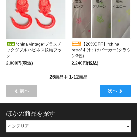
*china vintage*プラスチ
【20%OFF】*china
ックダブルハピネス蚊帳フッ
retro*すけすけパーカー(クラウ
ク
ン3色)
2,000円(税込)
2,240円(税込)
26
1
12
商品中
-
商品
前へ
次へ
ほかの商品を探す