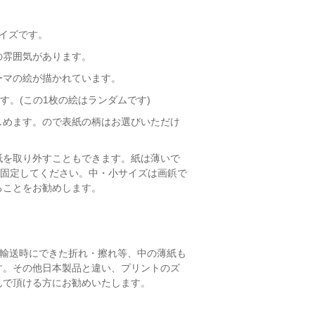
イズです。
の雰囲気があります。
ーマの絵が描かれています。
す。(この1枚の絵はランダムです)
しめます。ので表紙の柄はお選びいただけ
紙を取り外すこともできます。紙は薄いで
り固定してください。中・小サイズは画鋲で
ることをお勧めします。
面に輸送時にできた折れ・擦れ等、中の薄紙も
す。その他日本製品と違い、プリントのズ
んで頂ける方にお勧めいたします。