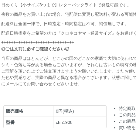
日めくり【小サイズ3つまで】レターパックライトで発送可能です。
複数の商品をお買い上げの場合、宅配便に変更し配送料が変わる可能
配送料は全国一律で、日時指定・時間指定は不可、補償無しです。
配送日時指定をご希望の方は『クロネコヤマト通常サイズ』をお選び
++++++++++++++++++++++++++++++
◎ご注文前に必ずご確認ください◎
当店の商品はほとんどが、どこかの国のどこかの家庭で大切に使われて
シミ・色落ち等がある場合もございますが、それらは古いもの特有の
ご理解を頂いた上でご注文頂けますようお願いいたします。またお使
た色や質感など、実際の商品と異なる場合がございます。状態に関し
にメールにてお問い合わせくださいませ。
特定商取
販売価格
0円(税込)
この商品
この商品
型番
chn1908
買い物を