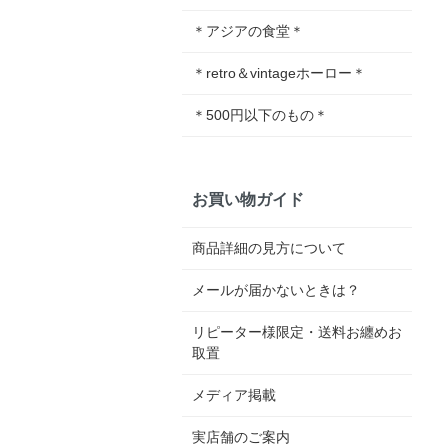
＊アジアの食堂＊
＊retro＆vintageホーロー＊
＊500円以下のもの＊
お買い物ガイド
商品詳細の見方について
メールが届かないときは？
リピーター様限定・送料お纏めお
取置
メディア掲載
実店舗のご案内