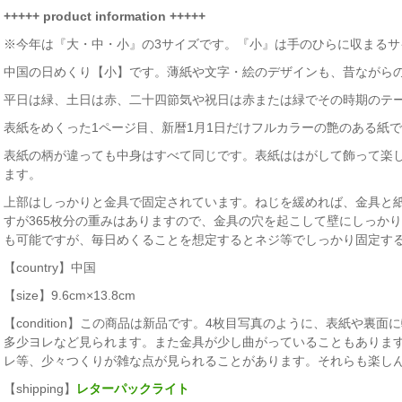
+++++ product information +++++
※今年は『大・中・小』の3サイズです。『小』は手のひらに収まるサ
中国の日めくり【小】です。薄紙や文字・絵のデザインも、昔ながら
平日は緑、土日は赤、二十四節気や祝日は赤または緑でその時期のテ
表紙をめくった1ページ目、新暦1月1日だけフルカラーの艶のある紙で
表紙の柄が違っても中身はすべて同じです。表紙ははがして飾って楽
ます。
上部はしっかりと金具で固定されています。ねじを緩めれば、金具と
すが365枚分の重みはありますので、金具の穴を起こして壁にしっか
も可能ですが、毎日めくることを想定するとネジ等でしっかり固定す
【country】中国
【size】9.6cm×13.8cm
【condition】この商品は新品です。4枚目写真のように、表紙や裏
多少ヨレなど見られます。また金具が少し曲がっていることもありま
レ等、少々つくりが雑な点が見られることがあります。それらも楽し
【shipping】
レターパックライト