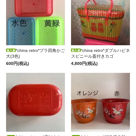
*china retro*プラ四角かご
*china retro*ダブルハピネ
大(3色)
スビニール蓋付きカゴ
600円(税込)
4,800円(税込)