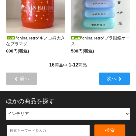
*china retro*キノコ柄大き
*china retro*プラ眼鏡ケー
なプラマグ
ス
600円(税込)
500円(税込)
16
1
12
商品中
-
商品
前へ
次へ
ほかの商品を探す
検索