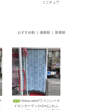
ミニチュア
おすすめ順
|
価格順
| 新着順
ナ
*china retro*ファンシーナ
ふ
イロンカーテン1×2ｍ(ふわふ