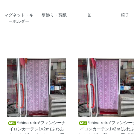
マグネット・キ
壁飾り・剪紙
缶
椅子
ーホルダー
*china retro*ファンシーナ
*china retro*ファンシー
イロンカーテン1×2ｍ(ふわふ
イロンカーテン1×2ｍ(ふわ