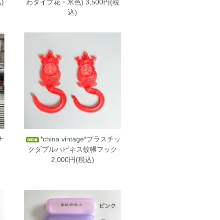
)
わタイプ花・水色)
3,500円(税
込)
ナ
*china vintage*プラスチッ
リ
クダブルハピネス蚊帳フック
2,000円(税込)