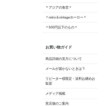
＊アジアの食堂＊
＊retro＆vintageホーロー＊
＊500円以下のもの＊
お買い物ガイド
商品詳細の見方について
メールが届かないときは？
リピーター様限定・送料お纏めお
取置
メディア掲載
実店舗のご案内