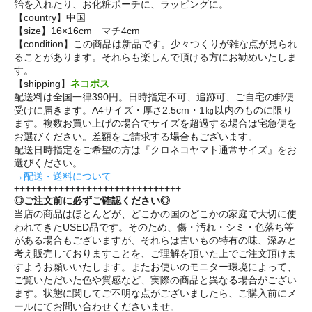
飴を入れたり、お化粧ポーチに、ラッピングに。
【country】中国
【size】16×16cm マチ4cm
【condition】この商品は新品です。少々つくりが雑な点が見られ
ることがあります。それらも楽しんで頂ける方にお勧めいたしま
す。
【shipping】
ネコポス
配送料は全国一律390円。日時指定不可、追跡可、ご自宅の郵便
受けに届きます。A4サイズ・厚さ2.5cm・1㎏以内のものに限り
ます。複数お買い上げの場合でサイズを超過する場合は宅急便を
お選びください。差額をご請求する場合もございます。
配送日時指定をご希望の方は『クロネコヤマト通常サイズ』をお
選びください。
→配送・送料について
++++++++++++++++++++++++++++++
◎ご注文前に必ずご確認ください◎
当店の商品はほとんどが、どこかの国のどこかの家庭で大切に使
われてきたUSED品です。そのため、傷・汚れ・シミ・色落ち等
がある場合もございますが、それらは古いもの特有の味、深みと
考え販売しておりますことを、ご理解を頂いた上でご注文頂けま
すようお願いいたします。またお使いのモニター環境によって、
ご覧いただいた色や質感など、実際の商品と異なる場合がござい
ます。状態に関してご不明な点がございましたら、ご購入前にメ
ールにてお問い合わせくださいませ。