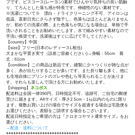
プです。ビスコース(レーヨン)素材でひんやり気持ちの良い肌触
り、てろんとした落ち感が特長です。伸縮性のない素材です。
※洗濯について※ 漂白・ドライクリーニング不可、アイロンは
低温、直射日光にさらさず陰干し。色落ちはほとんどありません
が、初めての洗濯の際、また色落ちが気になる場合は、単独で手
洗いされることをお勧めいたします。水で縮みやすい素材なので
手洗い推奨です。洗濯後はすぐに広げて干してください。
【country】中国
【size】フリー(日本のレディースL相当)
大まかな平置き実寸（誤差ご容赦ください)→身幅：55cm 着
丈：61cm
【condition】この商品は新品です。縫製に少々つくりが雑な点が
多く、糸が出たりすることが多いです。また折り皺も多く、他に
も生地自体にプリントのズレや色むら等見られることがありま
す。それらも楽しんで頂ける方にお勧めいたします。
【shipping】
ネコポス
配送料は全国一律390円。日時指定不可、追跡可、ご自宅の郵便
受けに届きます。A4サイズ・厚さ2.5cm・1㎏以内のものに限り
ます。複数お買い上げの場合でサイズを超過する場合は宅急便を
お選びください。差額をご請求する場合もございます。
配送日時指定をご希望の方は『クロネコヤマト通常サイズ』をお
選びください。
→配送・送料について
++++++++++++++++++++++++++++++