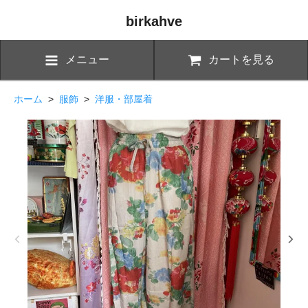
birkahve
メニュー
カートを見る
ホーム
>
服飾
>
洋服・部屋着