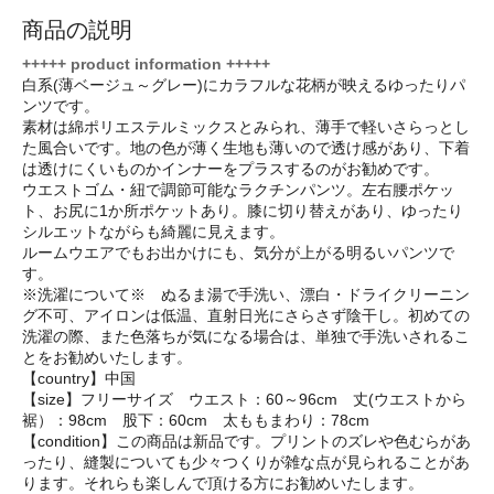
商品の説明
+++++ product information +++++
白系(薄ベージュ～グレー)にカラフルな花柄が映えるゆったりパ
ンツです。
素材は綿ポリエステルミックスとみられ、薄手で軽いさらっとし
た風合いです。地の色が薄く生地も薄いので透け感があり、下着
は透けにくいものかインナーをプラスするのがお勧めです。
ウエストゴム・紐で調節可能なラクチンパンツ。左右腰ポケッ
ト、お尻に1か所ポケットあり。膝に切り替えがあり、ゆったり
シルエットながらも綺麗に見えます。
ルームウエアでもお出かけにも、気分が上がる明るいパンツで
す。
※洗濯について※ ぬるま湯で手洗い、漂白・ドライクリーニン
グ不可、アイロンは低温、直射日光にさらさず陰干し。初めての
洗濯の際、また色落ちが気になる場合は、単独で手洗いされるこ
とをお勧めいたします。
【country】中国
【size】フリーサイズ ウエスト：60～96cm 丈(ウエストから
裾）：98cm 股下：60cm 太ももまわり：78cm
【condition】この商品は新品です。プリントのズレや色むらがあ
ったり、縫製についても少々つくりが雑な点が見られることがあ
ります。それらも楽しんで頂ける方にお勧めいたします。