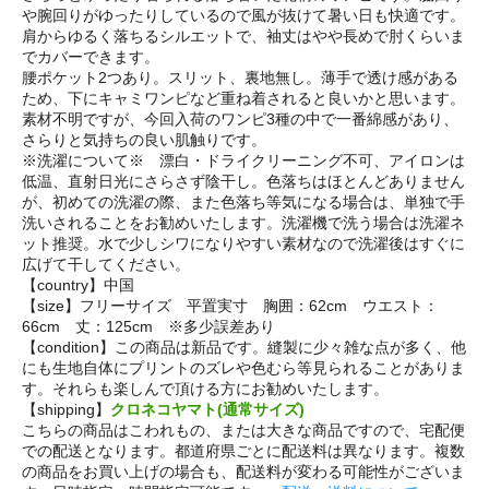
や腕回りがゆったりしているので風が抜けて暑い日も快適です。
肩からゆるく落ちるシルエットで、袖丈はやや長めで肘くらいま
でカバーできます。
腰ポケット2つあり。スリット、裏地無し。薄手で透け感がある
ため、下にキャミワンピなど重ね着されると良いかと思います。
素材不明ですが、今回入荷のワンピ3種の中で一番綿感があり、
さらりと気持ちの良い肌触りです。
※洗濯について※ 漂白・ドライクリーニング不可、アイロンは
低温、直射日光にさらさず陰干し。色落ちはほとんどありません
が、初めての洗濯の際、また色落ち等気になる場合は、単独で手
洗いされることをお勧めいたします。洗濯機で洗う場合は洗濯ネ
ット推奨。水で少しシワになりやすい素材なので洗濯後はすぐに
広げて干してください。
【country】中国
【size】フリーサイズ 平置実寸 胸囲：62cm ウエスト：
66cm 丈：125cm ※多少誤差あり
【condition】この商品は新品です。縫製に少々雑な点が多く、他
にも生地自体にプリントのズレや色むら等見られることがありま
す。それらも楽しんで頂ける方にお勧めいたします。
【shipping】
クロネコヤマト(通常サイズ)
こちらの商品はこわれもの、または大きな商品ですので、宅配便
での配送となります。都道府県ごとに配送料は異なります。複数
の商品をお買い上げの場合も、配送料が変わる可能性がございま