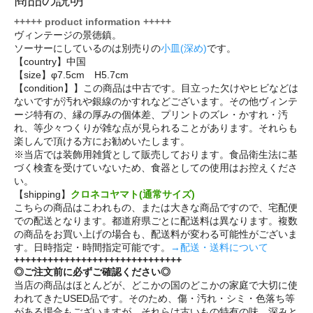
+++++ product information +++++
ヴィンテージの景徳鎮。
ソーサーにしているのは別売りの
小皿(深め)
です。
【country】中国
【size】φ7.5cm H5.7cm
【condition】】この商品は中古です。目立った欠けやヒビなどは
ないですが汚れや銀線のかすれなどございます。その他ヴィンテ
ージ特有の、縁の厚みの個体差、プリントのズレ・かすれ・汚
れ、等少々つくりが雑な点が見られることがあります。それらも
楽しんで頂ける方にお勧めいたします。
※当店では装飾用雑貨として販売しております。食品衛生法に基
づく検査を受けていないため、食器としての使用はお控えくださ
い。
【shipping】
クロネコヤマト(通常サイズ)
こちらの商品はこわれもの、または大きな商品ですので、宅配便
での配送となります。都道府県ごとに配送料は異なります。複数
の商品をお買い上げの場合も、配送料が変わる可能性がございま
す。日時指定・時間指定可能です。
→配送・送料について
++++++++++++++++++++++++++++++
◎ご注文前に必ずご確認ください◎
当店の商品はほとんどが、どこかの国のどこかの家庭で大切に使
われてきたUSED品です。そのため、傷・汚れ・シミ・色落ち等
がある場合もございますが、それらは古いもの特有の味、深みと