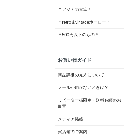
＊アジアの食堂＊
＊retro＆vintageホーロー＊
＊500円以下のもの＊
お買い物ガイド
商品詳細の見方について
メールが届かないときは？
リピーター様限定・送料お纏めお
取置
メディア掲載
実店舗のご案内