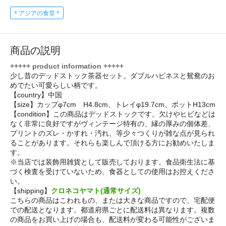
＊アジアの食堂＊
商品の説明
+++++ product information +++++
少し昔のデッドストック茶器セット。ダブルハピネスと鴛鴦のお
めでたい可愛らしい柄です。
【country】中国
【size】カップφ7cm H4.8cm、トレイφ19.7cm、ポットH13cm
【condition】この商品はデッドストックです。欠けやヒビなどは
なく非常に良好ですがヴィンテージ特有の、縁の厚みの個体差、
プリントのズレ・かすれ・汚れ、等少々つくりが雑な点が見られ
ることがあります。それらも楽しんで頂ける方にお勧めいたしま
す。
※当店では装飾用雑貨として販売しております。食品衛生法に基
づく検査を受けていないため、食器としての使用はお控えくださ
い。
【shipping】
クロネコヤマト(通常サイズ)
こちらの商品はこわれもの、または大きな商品ですので、宅配便
での配送となります。都道府県ごとに配送料は異なります。複数
の商品をお買い上げの場合も、配送料が変わる可能性がございま