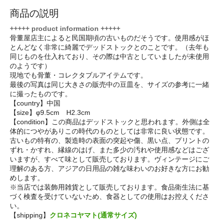
商品の説明
+++++ product information +++++
骨董屋店主によると民国期頃の古いものだそうです。使用感がほ
とんどなく非常に綺麗でデッドストックとのことです。（去年も
同じものを仕入れており、その際は中古としていましたが未使用
のようです）
現地でも骨董・コレクタブルアイテムです。
最後の写真は同じ大きさの販売中の豆皿を、サイズの参考に一緒
に撮ったものです。
【country】中国
【size】φ9.5cm H2.3cm
【condition】この商品はデッドストックと思われます。外側は全
体的につやがありこの時代のものとしては非常に良い状態です。
古いもの特有の、製造時の表面の突起や傷、黒い点、プリントの
ずれ・かすれ、縁線のはげ、また多少の汚れや使用感などはござ
いますが、すべて味として販売しております。ヴィンテージにご
理解のある方、アジアの日用品の雑な味わいのお好きな方にお勧
めします。
※当店では装飾用雑貨として販売しております。食品衛生法に基
づく検査を受けていないため、食器としての使用はお控えくださ
い。
【shipping】
クロネコヤマト(通常サイズ)