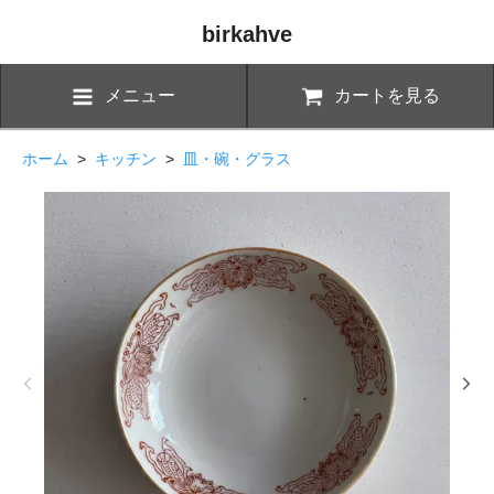
birkahve
メニュー
カートを見る
ホーム
>
キッチン
>
皿・碗・グラス