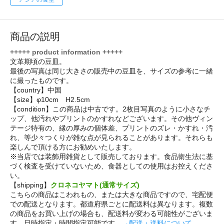
商品の説明
+++++ product information +++++
文革期頃の豆皿。
最後の写真は同じ大きさの販売中の豆皿を、サイズの参考に一緒
に撮ったものです。
【country】中国
【size】φ10cm H2.5cm
【condition】この商品は中古です。2枚目写真のように小さなチ
ップ、他汚れやプリントのかすれなどございます。その他ヴィン
テージ特有の、縁の厚みの個体差、プリントのズレ・かすれ・汚
れ、等少々つくりが雑な点が見られることがあります。それらも
楽しんで頂ける方にお勧めいたします。
※当店では装飾用雑貨として販売しております。食品衛生法に基
づく検査を受けていないため、食器としての使用はお控えくださ
い。
【shipping】
クロネコヤマト(通常サイズ)
こちらの商品はこわれもの、または大きな商品ですので、宅配便
での配送となります。都道府県ごとに配送料は異なります。複数
の商品をお買い上げの場合も、配送料が変わる可能性がございま
す。日時指定・時間指定可能です。
→配送・送料について