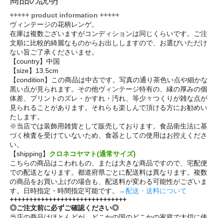
+++++ product information +++++
ヴィンテージの花柄レンゲ。
在庫は複数ございますがコンディションは同じくらいです。ご注
文順に比較的綺麗なものからお出ししますので、お選びいただけ
ない旨ご了承くださいませ。
【country】中国
【size】13.5cm
【condition】この商品は中古です。写真の通り茶色い点や細かな
黒い点が見られます。その他ヴィンテージ特有の、縁の厚みの個
体差、プリントのズレ・かすれ・汚れ、等少々つくりが雑な点が
見られることがあります。それらも楽しんで頂ける方にお勧めい
たします。
※当店では装飾用雑貨として販売しております。食品衛生法に基
づく検査を受けていないため、食器としての使用はお控えくださ
い。
【shipping】
クロネコヤマト(通常サイズ)
こちらの商品はこわれもの、または大きな商品ですので、宅配便
での配送となります。都道府県ごとに配送料は異なります。複数
の商品をお買い上げの場合も、配送料が変わる可能性がございま
す。日時指定・時間指定可能です。
→配送・送料について
++++++++++++++++++++++++++++++
◎ご注文前に必ずご確認ください◎
当店の商品はほとんどが、どこかの国のどこかの家庭で大切に使