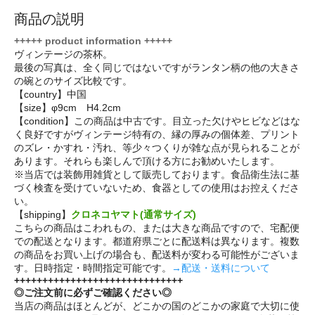
商品の説明
+++++ product information +++++
ヴィンテージの茶杯。
最後の写真は、全く同じではないですがランタン柄の他の大きさ
の碗とのサイズ比較です。
【country】中国
【size】φ9cm H4.2cm
【condition】この商品は中古です。目立った欠けやヒビなどはな
く良好ですがヴィンテージ特有の、縁の厚みの個体差、プリント
のズレ・かすれ・汚れ、等少々つくりが雑な点が見られることが
あります。それらも楽しんで頂ける方にお勧めいたします。
※当店では装飾用雑貨として販売しております。食品衛生法に基
づく検査を受けていないため、食器としての使用はお控えくださ
い。
【shipping】
クロネコヤマト(通常サイズ)
こちらの商品はこわれもの、または大きな商品ですので、宅配便
での配送となります。都道府県ごとに配送料は異なります。複数
の商品をお買い上げの場合も、配送料が変わる可能性がございま
す。日時指定・時間指定可能です。
→配送・送料について
++++++++++++++++++++++++++++++
◎ご注文前に必ずご確認ください◎
当店の商品はほとんどが、どこかの国のどこかの家庭で大切に使