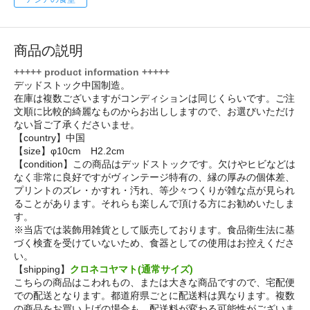
商品の説明
+++++ product information +++++
デッドストック中国制造。
在庫は複数ございますがコンディションは同じくらいです。ご注
文順に比較的綺麗なものからお出ししますので、お選びいただけ
ない旨ご了承くださいませ。
【country】中国
【size】φ10cm H2.2cm
【condition】この商品はデッドストックです。欠けやヒビなどは
なく非常に良好ですがヴィンテージ特有の、縁の厚みの個体差、
プリントのズレ・かすれ・汚れ、等少々つくりが雑な点が見られ
ることがあります。それらも楽しんで頂ける方にお勧めいたしま
す。
※当店では装飾用雑貨として販売しております。食品衛生法に基
づく検査を受けていないため、食器としての使用はお控えくださ
い。
【shipping】
クロネコヤマト(通常サイズ)
こちらの商品はこわれもの、または大きな商品ですので、宅配便
での配送となります。都道府県ごとに配送料は異なります。複数
の商品をお買い上げの場合も、配送料が変わる可能性がございま