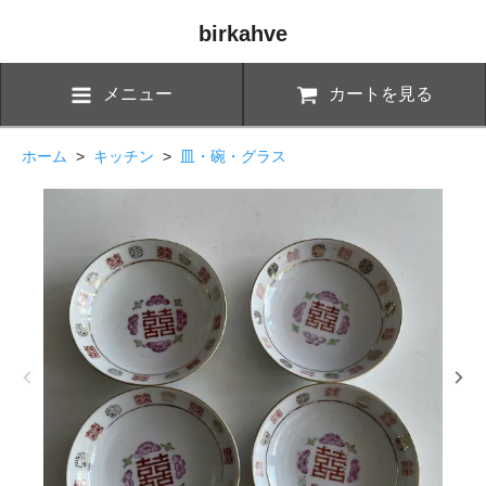
birkahve
メニュー
カートを見る
ホーム
>
キッチン
>
皿・碗・グラス