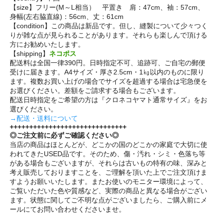
【size】フリー(M～L相当） 平置き 肩：47cm、袖：57cm、
身幅(左右脇直線)：56cm、丈：61cm
【condition】この商品は新品です。但し、縫製について少々つく
りが雑な点が見られることがあります。それらも楽しんで頂ける
方にお勧めいたします。
【shipping】
ネコポス
配送料は全国一律390円。日時指定不可、追跡可、ご自宅の郵便
受けに届きます。A4サイズ・厚さ2.5cm・1㎏以内のものに限り
ます。複数お買い上げの場合でサイズを超過する場合は宅急便を
お選びください。差額をご請求する場合もございます。
配送日時指定をご希望の方は『クロネコヤマト通常サイズ』をお
選びください。
→配送・送料について
++++++++++++++++++++++++++++++
◎ご注文前に必ずご確認ください◎
当店の商品はほとんどが、どこかの国のどこかの家庭で大切に使
われてきたUSED品です。そのため、傷・汚れ・シミ・色落ち等
がある場合もございますが、それらは古いもの特有の味、深みと
考え販売しておりますことを、ご理解を頂いた上でご注文頂けま
すようお願いいたします。またお使いのモニター環境によって、
ご覧いただいた色や質感など、実際の商品と異なる場合がござい
ます。状態に関してご不明な点がございましたら、ご購入前にメ
ールにてお問い合わせくださいませ。