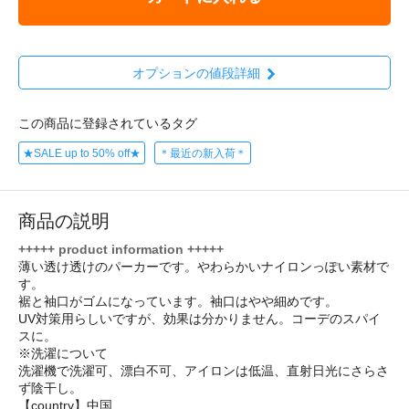
オプションの値段詳細
この商品に登録されているタグ
★SALE up to 50% off★
＊最近の新入荷＊
商品の説明
+++++ product information +++++
薄い透け透けのパーカーです。やわらかいナイロンっぽい素材で
す。
裾と袖口がゴムになっています。袖口はやや細めです。
UV対策用らしいですが、効果は分かりません。コーデのスパイ
スに。
※洗濯について
洗濯機で洗濯可、漂白不可、アイロンは低温、直射日光にさらさ
ず陰干し。
【country】中国