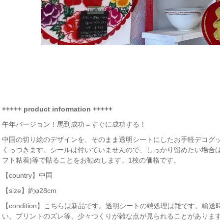
+++++ product information +++++
午年バージョン！馬到成功＝すぐに成功する！
中国の切り絵のデザインを、そのまま透明シートにしたお手軽デコグ
くっつきます。シールは付いていませんので、しっかり留めたい場合は
フト粘着)等で貼ることをお勧めします。1枚の価格です。
【country】中国
【size】約φ28cm
【condition】こちらは新品です。透明シートの端処理は雑です。
い、プリントのズレ等、少々つくりが雑な点が見られることがありま