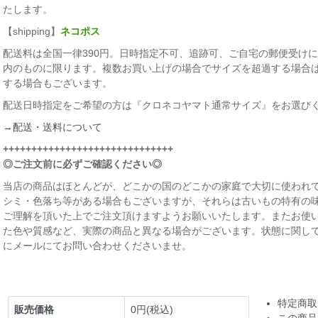
たします。
【shipping】
ネコポス
配送料は全国一律390円。日時指定不可、追跡可、ご自宅の郵便受けに届
内のものに限ります。複数お買い上げの場合でサイズを超過する場合
する場合もございます。
配送日時指定をご希望の方は『クロネコヤマト通常サイズ』をお選び
→配送・送料について
++++++++++++++++++++++++++++++
◎ご注文前に必ずご確認ください◎
当店の商品はほとんどが、どこかの国のどこかの家庭で大切に使われて
シミ・色落ち等がある場合もございますが、それらは古いもの特有の
ご理解を頂いた上でご注文頂けますようお願いいたします。またお使
た色や質感など、実際の商品と異なる場合がございます。状態に関し
にメールにてお問い合わせくださいませ。
特定商取
販売価格
0円(税込)