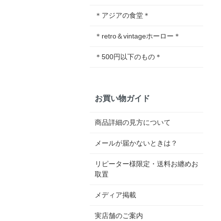
＊アジアの食堂＊
＊retro＆vintageホーロー＊
＊500円以下のもの＊
お買い物ガイド
商品詳細の見方について
メールが届かないときは？
リピーター様限定・送料お纏めお
取置
メディア掲載
実店舗のご案内